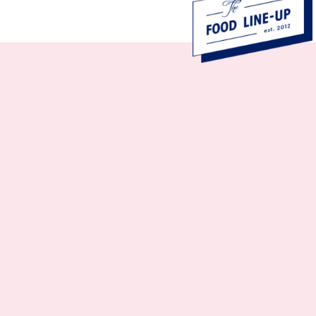

Gasten
6000
Event
Congres