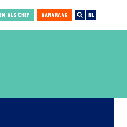
en als chef
Aanvraag
NL

Dinner is served!