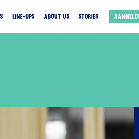
s
Line-UPS
About us
Stories
Aanmeld