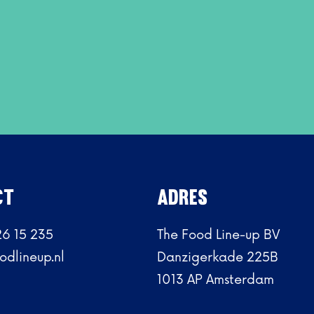
CT
ADRES
26 15 235
The Food Line-up BV
odlineup.nl
Danzigerkade 225B
1013 AP Amsterdam