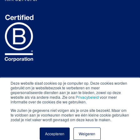
Deze website slaat cookies op je computer op. Deze cookies worden
gebruikt om je websitebezoek te verbeteren en meer
gepersonaliseerde diensten aan je aan te bieden, zowel op deze
website als via andere media. Zie ons
Privacybeleid
voor meer
informatie over de cookies die we gebruiken.
Alle rechten voorbehouden © The Food Line-Up
We zullen je gegevens niet volgen als je onze site bezoekt. Maar om
2026
.
te voldoen aan je voorkeuren moeten we één kleine cookie gebruiken
zodat je niet vaker wordt gevraagd om deze keus te maken.
Privacy statement.
Algemene voorwaarden.
Proudly
made by
Accepteren
Weigeren
kynda.one