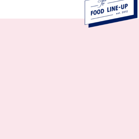

Gasten
3500
Event
Congres