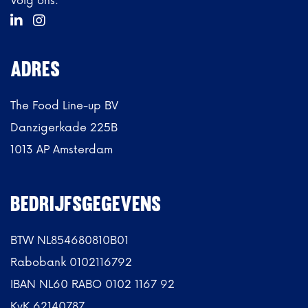
Volg ons:


ADRES
The Food Line-up BV
Danzigerkade 225B
1013 AP Amsterdam
BEDRIJFSGEGEVENS
BTW NL854680810B01
Rabobank 0102116792
IBAN NL60 RABO 0102 1167 92
KvK 62140787