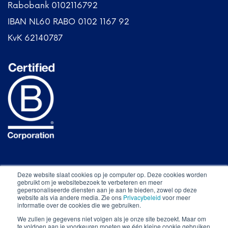
Rabobank 0102116792
IBAN NL60 RABO 0102 1167 92
KvK 62140787
Deze website slaat cookies op je computer op. Deze cookies worden
gebruikt om je websitebezoek te verbeteren en meer
gepersonaliseerde diensten aan je aan te bieden, zowel op deze
website als via andere media. Zie ons
Privacybeleid
voor meer
informatie over de cookies die we gebruiken.
Alle rechten voorbehouden © The Food Line-Up
We zullen je gegevens niet volgen als je onze site bezoekt. Maar om
2026
.
te voldoen aan je voorkeuren moeten we één kleine cookie gebruiken