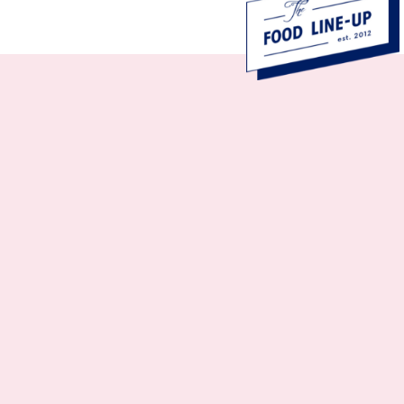

Gasten
160
Event
Sitdown dinner