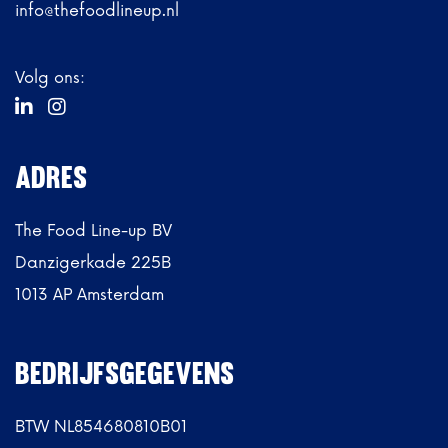
info@thefoodlineup.nl
Volg ons:


ADRES
The Food Line-up BV
Danzigerkade 225B
1013 AP Amsterdam
BEDRIJFSGEGEVENS
BTW NL854680810B01