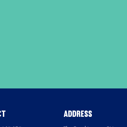
CT
ADdRESs