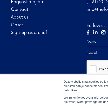
Request a quote
(+31) 20 
Contact
info@thefo
About us
Cases
Follow us:
Sign-up as a chef



Deze website slaat cookies op je
diensten aan je aan te bieden, z
gebruiken.
We zullen je gegevens niet volge
niet vaker wordt gevraagd om dez