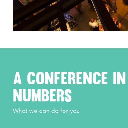
A conference in
numbers
What we can do for you