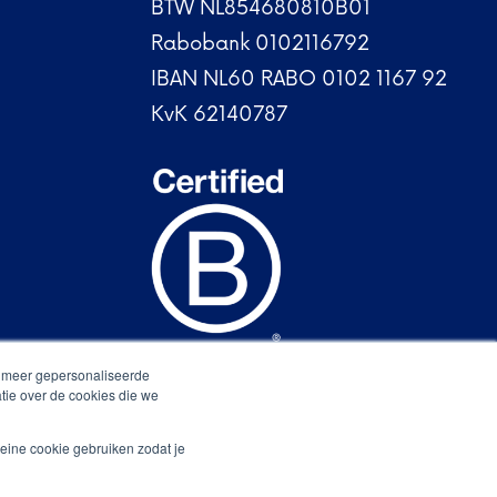
BTW NL854680810B01
Rabobank 0102116792
IBAN NL60 RABO 0102 1167 92
KvK 62140787
n meer gepersonaliseerde
tie over de cookies die we
eine cookie gebruiken zodat je