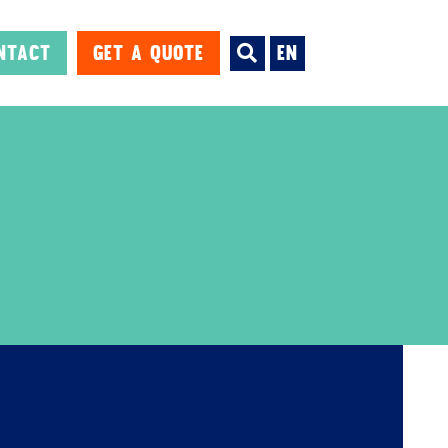
NTACT
Get a Quote
EN
