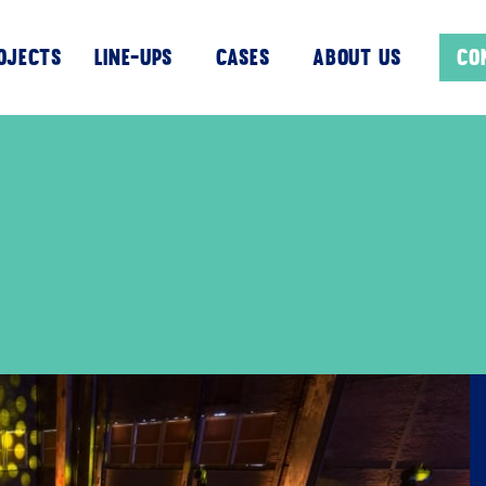
OJECTS
Line-UPS
CASES
About us
CO