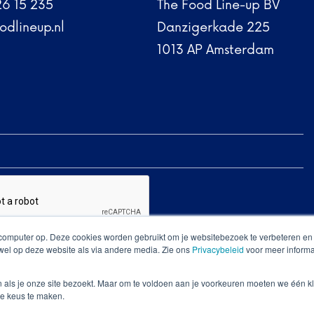
26 15 235
The Food Line-up BV
odlineup.nl
Danzigerkade 225
1013 AP Amsterdam
 computer op. Deze cookies worden gebruikt om je websitebezoek te verbeteren e
owel op deze website als via andere media. Zie ons
Privacybeleid
voor meer informa
n als je onze site bezoekt. Maar om te voldoen aan je voorkeuren moeten we één kl
e keus te maken.