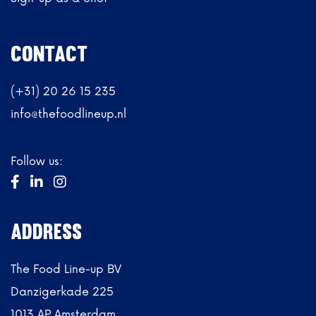
CONTACT
(+31) 20 26 15 235
info@thefoodlineup.nl
Follow us:



ADdRESs
The Food Line-up BV
Danzigerkade 225
1013 AP Amsterdam